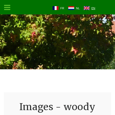
FR
NL
EN
Images - woody