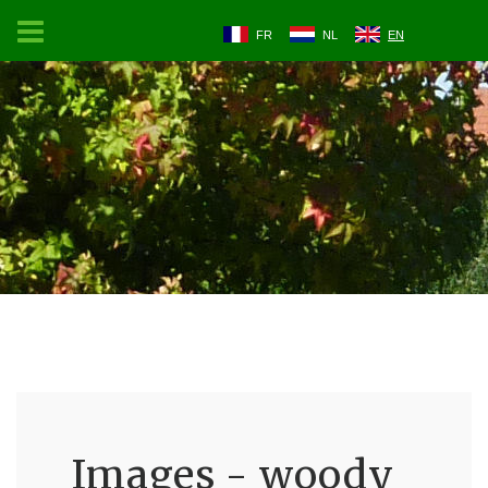
FR
NL
EN
Images - woody