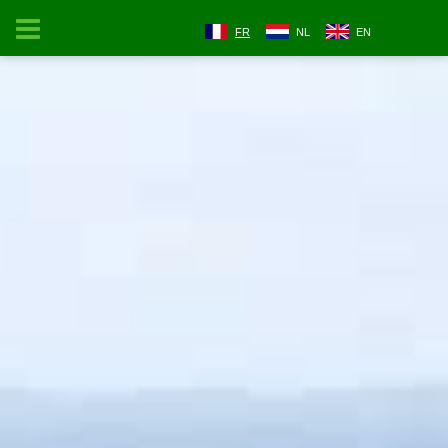
FR
NL
EN